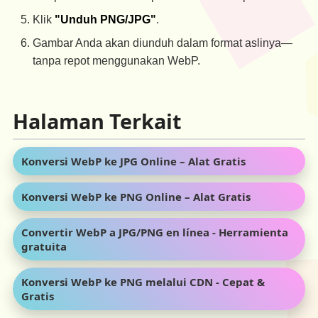
Klik
"Unduh PNG/JPG"
.
Gambar Anda akan diunduh dalam format aslinya—
tanpa repot menggunakan WebP.
Halaman Terkait
Konversi WebP ke JPG Online – Alat Gratis
Konversi WebP ke PNG Online – Alat Gratis
Convertir WebP a JPG/PNG en línea - Herramienta
gratuita
Konversi WebP ke PNG melalui CDN - Cepat &
Gratis